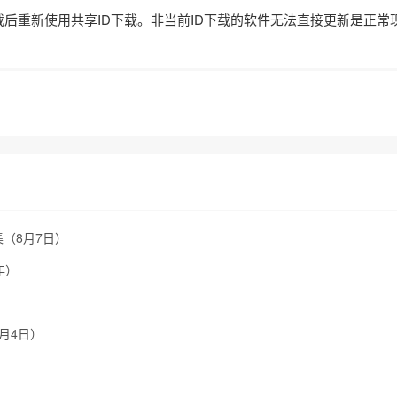
载后重新使用共享ID下载。非当前ID下载的软件无法直接更新是正常
集（8月7日）
年）
8月4日）