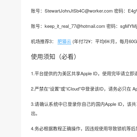
账号：StewartJohnJtSb4C@worker.com 密码：E4
账号：keep_it_real_77@hotmail.com 密码：sgMYMj
机场推荐3：
肥猫云
(年付72¥：平均6¥/月，每月60
使用须知（必看）
1.平台提供的为美区共享Apple ID，使用完毕请
2.严禁在“设置”或“iCloud”中登录该ID，请务必只
3.请确认系统中已登录你自己的国内Apple ID，该共
出。
4.务必根据教程正确操作，因违规使用导致锁机等