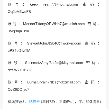
账号：keep_it_real_77@hotmail.com 密码：
Qq2bM3wqFB
账号：MondorTiffanyQRWHh7@munich.com 密码：
3Mg8XjKR9n
账号：StewartJohnJtSb4C@worker.com 密码：
cPS1eD1zTM
账号：SteinmetzAmyf3nI2s@kittymail.com 密码：
dY9W7YJPYQ
账号：BurnsOrvalh7Nlcs@dbzmail.com 密码：
QvZ6DQtyq7
机场推荐3：
肥猫云
(年付72¥：平均6¥/月，每月60G流量)