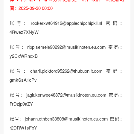
间：2025-09-30 00:00
账号：
rookerxwf64912@applechipchipkll.nl
密码：
4Rwez7XNyW
账号：
ripp.semele90292@musikinoten.eu.com
密码：
y2CxWRnqxB
账号：
charil.pickford95262@thubuon.it.com
密码：
gmkSsA1cPv
账号：
jagir.kenwee48872@musikinoten.eu.com
密码：
FrDzjp9aZY
账号：
johann.ethben33808@musikinoten.eu.com
密码：
r2DRW1sFbY