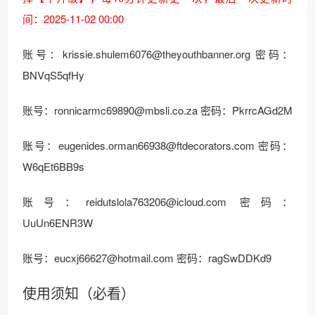
间：2025-11-02 00:00
账号：
krissie.shulem6076@theyouthbanner.org
密码：
BNVqS5qfHy
账号：
ronnicarmc69890@mbsli.co.za
密码：PkrrcAGd2M
账号：
eugenides.orman66938@ftdecorators.com
密码：
W6qEt6BB9s
账号：
reidutslola763206@icloud.com
密码：
UuUn6ENR3W
账号：
eucxj66627@hotmail.com
密码：ragSwDDKd9
使用须知（必看）