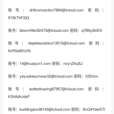
账号：
driftconvection7864@icloud.com
密码：
912kThFXjQ
账号：
bloomfilter82473@icloud.com
密码：q7B6y2ktE9
账号：
depletesolstice13615@icloud.com
密码：
6vR5e8XUrN
账号：
14@kuaiyun1.com
密码：nvynZ4uj5J
账号：
yeyuokiwymeos32@icloud.com
密码：I!2lDirm
账号：
bottledroaring87957@icloud.com
密码：
K3hAdhJdsF
账号：
buddinganvil8143@icloud.com
密码：AvQ4YawSTr