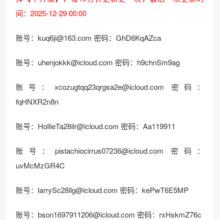
间：2025-12-29 00:00
账号：
kuq6ji@163.com
密码：GhD6KqAZca
账号：
uhenjokkk@icloud.com
密码：h9chnSm9ag
账号：
xcozugtqq23qrgsa2e@icloud.com
密码：
fqHNXR2n8n
账号：
HollieTa28ilr@icloud.com
密码：Aa119911
账号：
pistachiocirrus07236@icloud.com
密码：
uvMcMzGR4C
账号：
larrySc28ilg@icloud.com
密码：kePwT6E5MP
账号：
bson1697911206@icloud.com
密码：rxHskmZ76c