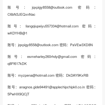
账号：
jqxpigy8558@outlook.com
密码：
C6bN3JEQxnNac
账号：
liangqiupeiyu557334@hotmail.com
密码：
wKDYHB@1
账号：
jqxpigy8558@outlook.com
密码：PaVEw3XD8N
账号：
esmeharley260rhdy@gmail.com
密码：
q8Ff617kDK
账号：
myzpena@hotmail.com
密码：DkDAY9KxRB
账号：
anagnos.gide94491@applechipchipkll.co.in
密码：
5PwHX9QCjT