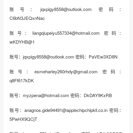
账号：
jqxpigy8558@outlook.com
密码：
C6bN3JEQxnNac
账号：
liangqiupeiyu557334@hotmail.com
密码：
wKDYHB@1
账号：
jqxpigy8558@outlook.com
密码：PaVEw3XD8N
账号：
esmeharley260rhdy@gmail.com
密码：
q8Ff617kDK
账号：
myzpena@hotmail.com
密码：DkDAY9KxRB
账号：
anagnos.gide94491@applechipchipkll.co.in
密码：
5PwHX9QCjT