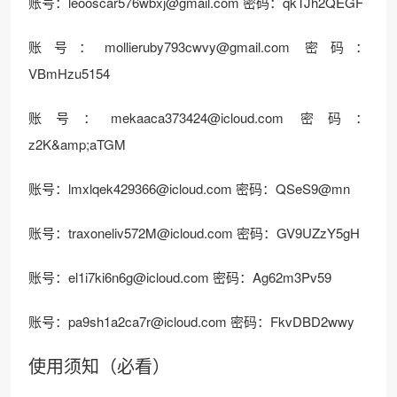
账号：
leooscar576wbxj@gmail.com
密码：qkTJh2QEGF
账号：
mollieruby793cwvy@gmail.com
密码：
VBmHzu5154
账号：
mekaaca373424@icloud.com
密码：
z2K&amp;aTGM
账号：
lmxlqek429366@icloud.com
密码：QSeS9@mn
账号：
traxoneliv572M@icloud.com
密码：GV9UZzY5gH
账号：
el1i7ki6n6g@icloud.com
密码：Ag62m3Pv59
账号：
pa9sh1a2ca7r@icloud.com
密码：FkvDBD2wwy
使用须知（必看）