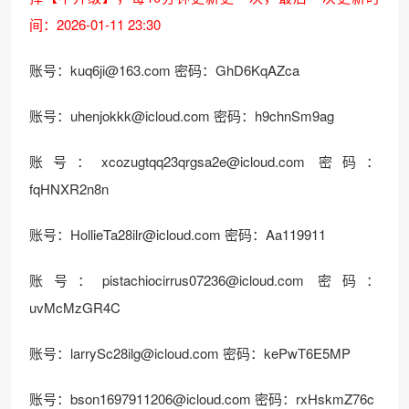
间：2026-01-11 23:30
账号：
kuq6ji@163.com
密码：GhD6KqAZca
账号：
uhenjokkk@icloud.com
密码：h9chnSm9ag
账号：
xcozugtqq23qrgsa2e@icloud.com
密码：
fqHNXR2n8n
账号：
HollieTa28ilr@icloud.com
密码：Aa119911
账号：
pistachiocirrus07236@icloud.com
密码：
uvMcMzGR4C
账号：
larrySc28ilg@icloud.com
密码：kePwT6E5MP
账号：
bson1697911206@icloud.com
密码：rxHskmZ76c