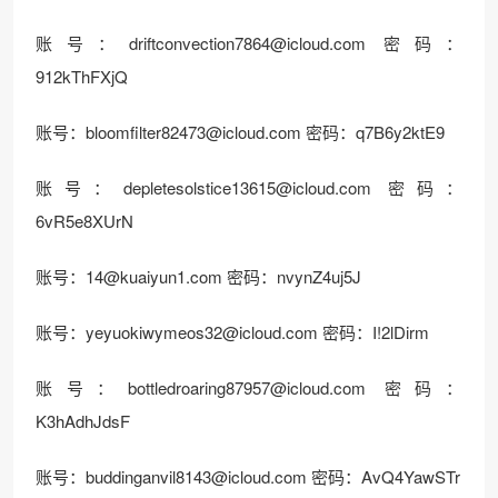
账号：
driftconvection7864@icloud.com
密码：
912kThFXjQ
账号：
bloomfilter82473@icloud.com
密码：q7B6y2ktE9
账号：
depletesolstice13615@icloud.com
密码：
6vR5e8XUrN
账号：
14@kuaiyun1.com
密码：nvynZ4uj5J
账号：
yeyuokiwymeos32@icloud.com
密码：I!2lDirm
账号：
bottledroaring87957@icloud.com
密码：
K3hAdhJdsF
账号：
buddinganvil8143@icloud.com
密码：AvQ4YawSTr