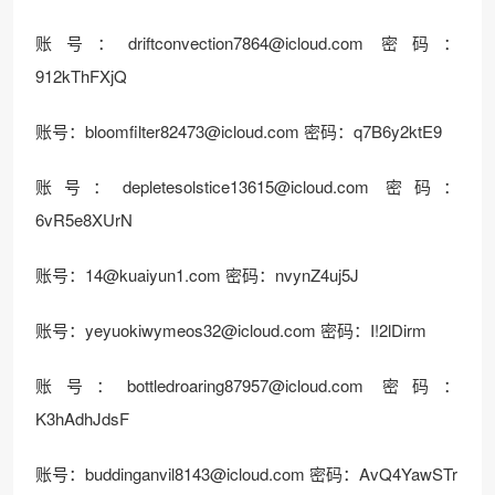
账号：driftconvection7864@icloud.com 密码：
912kThFXjQ
账号：bloomfilter82473@icloud.com 密码：q7B6y2ktE9
账号：depletesolstice13615@icloud.com 密码：
6vR5e8XUrN
账号：14@kuaiyun1.com 密码：nvynZ4uj5J
账号：yeyuokiwymeos32@icloud.com 密码：I!2lDirm
账号：bottledroaring87957@icloud.com 密码：
K3hAdhJdsF
账号：buddinganvil8143@icloud.com 密码：AvQ4YawSTr