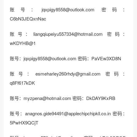
账号：jqxpigy8558@outlook.com 密码：
C6bN3JEQxnNac
账号：liangqiupeiyu557334@hotmail.com 密码：
wKDYHB@1
账号：jqxpigy8558@outlook.com 密码：PaVEw3XD8N
账号：esmeharley260rhdy@gmail.com 密码：
q8Ff617kDK
账号：myzpena@hotmail.com 密码：DkDAY9KxRB
账号：anagnos.gide94491@applechipchipkll.co.in 密码：
5PwHX9QCjT