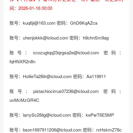
间：2026-01-16 00:00
账号：kuq6ji@163.com 密码：GhD6KqAZca
账号：uhenjokkk@icloud.com 密码：h9chnSm9ag
账号：xcozugtqq23qrgsa2e@icloud.com 密码：
fqHNXR2n8n
账号：HollieTa28ilr@icloud.com 密码：Aa119911
账号：pistachiocirrus07236@icloud.com 密码：
uvMcMzGR4C
账号：larrySc28ilg@icloud.com 密码：kePwT6E5MP
账号：bson1697911206@icloud.com 密码：rxHskmZ76c