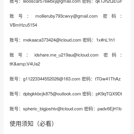
账号：leooscar576wbxj@gmail.com 密码：qkTJh2QEGF
账号：mollieruby793cwvy@gmail.com 密码：
VBmHzu5154
账号：mekaaca373424@icloud.com 密码：1x#nL1h1
账号：idshare.me_u219au@icloud.com 密码：
tK&amp;V4Ua2
账号：g11223344552026@163.com 密码：tTGw41ThAz
账号：dpbgkkbcjk875@outlook.com 密码：pK9qTQX9Dt
账号：spheric_bigjoshtv@icloud.com 密码：padx6EjH1b
使用须知（必看）