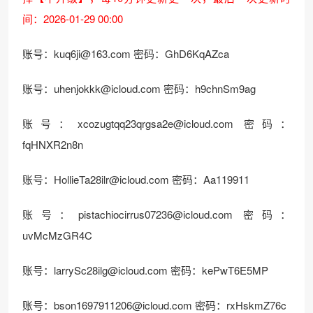
间：2026-01-29 00:00
账号：kuq6ji@163.com 密码：GhD6KqAZca
账号：uhenjokkk@icloud.com 密码：h9chnSm9ag
账号：xcozugtqq23qrgsa2e@icloud.com 密码：
fqHNXR2n8n
账号：HollieTa28ilr@icloud.com 密码：Aa119911
账号：pistachiocirrus07236@icloud.com 密码：
uvMcMzGR4C
账号：larrySc28ilg@icloud.com 密码：kePwT6E5MP
账号：bson1697911206@icloud.com 密码：rxHskmZ76c