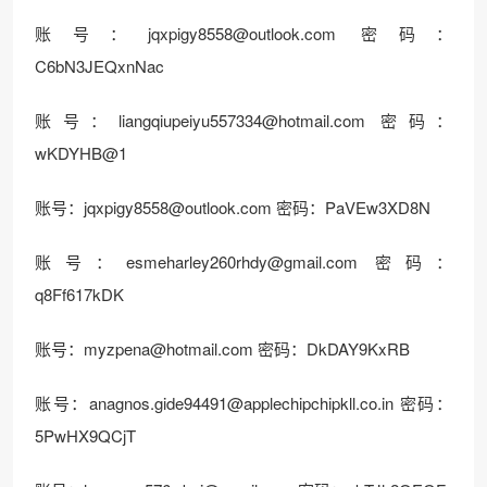
账号：jqxpigy8558@outlook.com 密码：
C6bN3JEQxnNac
账号：liangqiupeiyu557334@hotmail.com 密码：
wKDYHB@1
账号：jqxpigy8558@outlook.com 密码：PaVEw3XD8N
账号：esmeharley260rhdy@gmail.com 密码：
q8Ff617kDK
账号：myzpena@hotmail.com 密码：DkDAY9KxRB
账号：anagnos.gide94491@applechipchipkll.co.in 密码：
5PwHX9QCjT