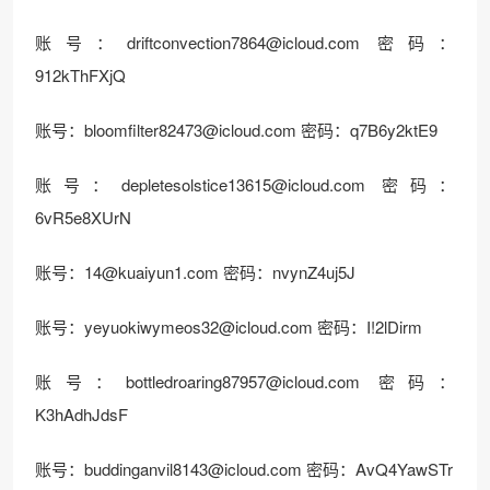
账号：driftconvection7864@icloud.com 密码：
912kThFXjQ
账号：bloomfilter82473@icloud.com 密码：q7B6y2ktE9
账号：depletesolstice13615@icloud.com 密码：
6vR5e8XUrN
账号：14@kuaiyun1.com 密码：nvynZ4uj5J
账号：yeyuokiwymeos32@icloud.com 密码：I!2lDirm
账号：bottledroaring87957@icloud.com 密码：
K3hAdhJdsF
账号：buddinganvil8143@icloud.com 密码：AvQ4YawSTr