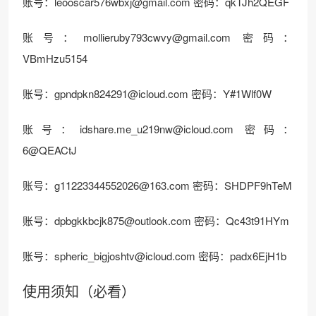
账号：
leooscar576wbxj@gmail.com
密码：qkTJh2QEGF
账号：
mollieruby793cwvy@gmail.com
密码：
VBmHzu5154
账号：
gpndpkn824291@icloud.com
密码：Y#1Wlf0W
账号：
idshare.me_u219nw@icloud.com
密码：
6@QEACtJ
账号：
g11223344552026@163.com
密码：SHDPF9hTeM
账号：
dpbgkkbcjk875@outlook.com
密码：Qc43t91HYm
账号：
spheric_bigjoshtv@icloud.com
密码：padx6EjH1b
使用须知（必看）