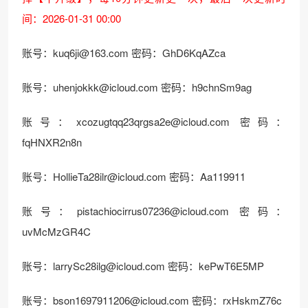
间：2026-01-31 00:00
账号：
kuq6ji@163.com
密码：GhD6KqAZca
账号：
uhenjokkk@icloud.com
密码：h9chnSm9ag
账号：
xcozugtqq23qrgsa2e@icloud.com
密码：
fqHNXR2n8n
账号：
HollieTa28ilr@icloud.com
密码：Aa119911
账号：
pistachiocirrus07236@icloud.com
密码：
uvMcMzGR4C
账号：
larrySc28ilg@icloud.com
密码：kePwT6E5MP
账号：
bson1697911206@icloud.com
密码：rxHskmZ76c