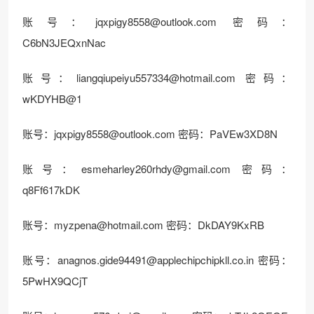
账号：
jqxpigy8558@outlook.com
密码：
C6bN3JEQxnNac
账号：
liangqiupeiyu557334@hotmail.com
密码：
wKDYHB@1
账号：
jqxpigy8558@outlook.com
密码：PaVEw3XD8N
账号：
esmeharley260rhdy@gmail.com
密码：
q8Ff617kDK
账号：
myzpena@hotmail.com
密码：DkDAY9KxRB
账号：
anagnos.gide94491@applechipchipkll.co.in
密码：
5PwHX9QCjT