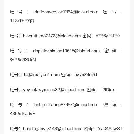
账号：
driftconvection7864@icloud.com
密码：
912kThFXjQ
账号：
bloomfilter82473@icloud.com
密码：q7B6y2ktE9
账号：
depletesolstice13615@icloud.com
密码：
6vR5e8XUrN
账号：
14@kuaiyun1.com
密码：nvynZ4uj5J
账号：
yeyuokiwymeos32@icloud.com
密码：I!2lDirm
账号：
bottledroaring87957@icloud.com
密码：
K3hAdhJdsF
账号：
buddinganvil8143@icloud.com
密码：AvQ4YawSTr