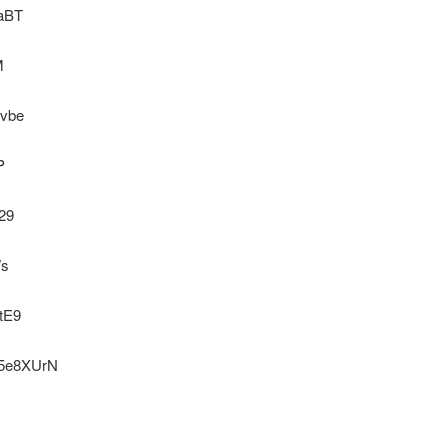
aBT
M
vbe
P
29
s
tE9
5e8XUrN