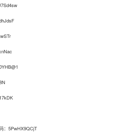
J7Sd4sw
dhJdsF
awSTr
xnNac
KDYHB@1
8N
17kDK
n 密码：5PwHX9QCjT