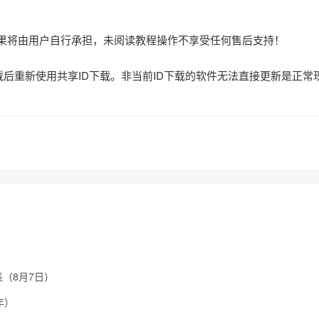
后果将由用户自行承担，未阅读教程操作不享受任何售后支持！
载后重新使用共享ID下载。非当前ID下载的软件无法直接更新是正常
集（8月7日）
年）