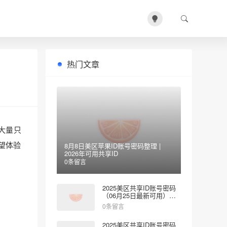
热门文章
大量只
望体验
8月8日美区苹果ID账号密码整理 |
2026年可用共享ID
0条留言
2025美区共享ID账号密码
（06月25日最新可用）免
费登录App Store
0条留言
2025美区共享ID账号密码