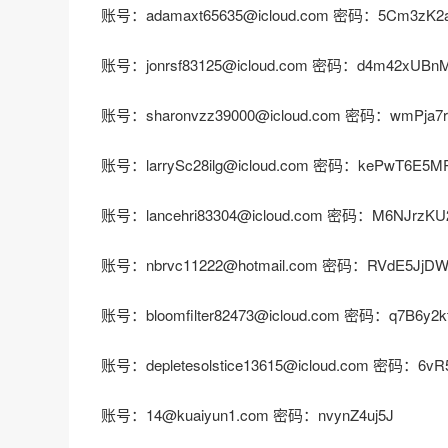
账号：adamaxt65635@icloud.com 密码：5Cm3zK2
账号：jonrsf83125@icloud.com 密码：d4m42xUBn
账号：sharonvzz39000@icloud.com 密码：wmPja7r
账号：larrySc28ilg@icloud.com 密码：kePwT6E5M
账号：lancehri83304@icloud.com 密码：M6NJrzKU
账号：nbrvc11222@hotmail.com 密码：RVdE5JjDW
账号：bloomfilter82473@icloud.com 密码：q7B6y2k
账号：depletesolstice13615@icloud.com 密码：6vR
账号：14@kuaiyun1.com 密码：nvynZ4uj5J