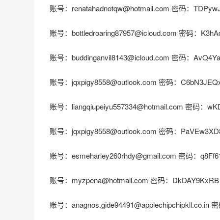
账号：renatahadnotqw@hotmail.com 密码：TDPyw
账号：bottledroaring87957@icloud.com 密码：K3hA
账号：buddinganvil8143@icloud.com 密码：AvQ4Y
账号：jqxpigy8558@outlook.com 密码：C6bN3JEQ
账号：liangqiupeiyu557334@hotmail.com 密码：w
账号：jqxpigy8558@outlook.com 密码：PaVEw3XD
账号：esmeharley260rhdy@gmail.com 密码：q8Ff6
账号：myzpena@hotmail.com 密码：DkDAY9KxRB
账号：anagnos.gide94491@applechipchipkll.co.i