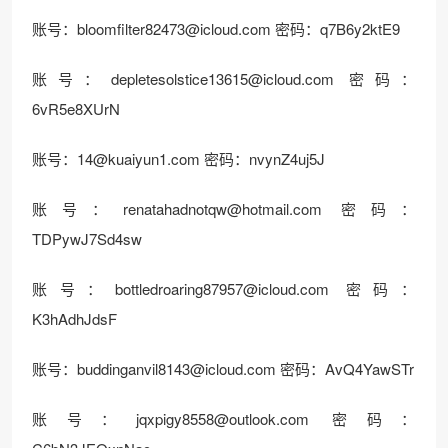
账号：
bloomfilter82473@icloud.com
密码：q7B6y2ktE9
账号：
depletesolstice13615@icloud.com
密码：
6vR5e8XUrN
账号：
14@kuaiyun1.com
密码：nvynZ4uj5J
账号：
renatahadnotqw@hotmail.com
密码：
TDPywJ7Sd4sw
账号：
bottledroaring87957@icloud.com
密码：
K3hAdhJdsF
账号：
buddinganvil8143@icloud.com
密码：AvQ4YawSTr
账号：
jqxpigy8558@outlook.com
密码：