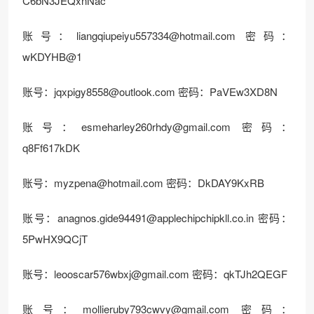
C6bN3JEQxnNac
账号：
liangqiupeiyu557334@hotmail.com
密码：
wKDYHB@1
账号：
jqxpigy8558@outlook.com
密码：PaVEw3XD8N
账号：
esmeharley260rhdy@gmail.com
密码：
q8Ff617kDK
账号：
myzpena@hotmail.com
密码：DkDAY9KxRB
账号：
anagnos.gide94491@applechipchipkll.co.in
密码：
5PwHX9QCjT
账号：
leooscar576wbxj@gmail.com
密码：qkTJh2QEGF
账号：
mollieruby793cwvy@gmail.com
密码：