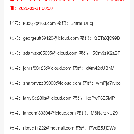
间：2026-03-31 00:00
账号：
kuq6ji@163.com
密码：B4traFUFqj
账号：
georgeuft59120@icloud.com
密码：QETaXjC99B
账号：
adamaxt65635@icloud.com
密码：5Cm3zK2aBT
账号：
jonrsf83125@icloud.com
密码：d4m42xUBnM
账号：
sharonvzz39000@icloud.com
密码：wmPja7rvbe
账号：
larrySc28ilg@icloud.com
密码：kePwT6E5MP
账号：
lancehri83304@icloud.com
密码：M6NJrzKU29
账号：
nbrvc11222@hotmail.com
密码：RVdE5JjDWs