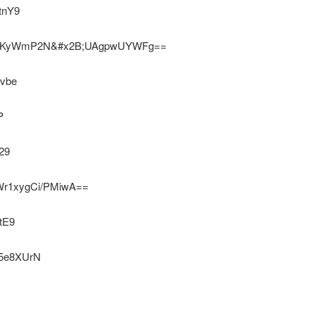
tnY9
8KyWmP2N&#x2B;UAgpwUYWFg==
vbe
P
29
r1xygCi/PMiwA==
tE9
5e8XUrN