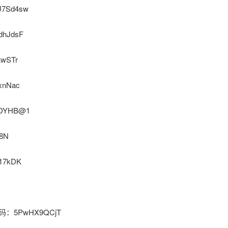
J7Sd4sw
dhJdsF
awSTr
xnNac
KDYHB@1
8N
17kDK
n 密码：5PwHX9QCjT