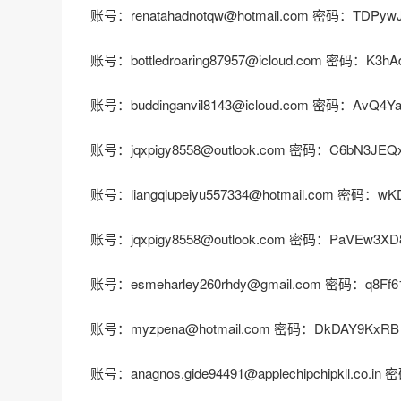
账号：renatahadnotqw@hotmail.com 密码：TDPyw
账号：bottledroaring87957@icloud.com 密码：K3hA
账号：buddinganvil8143@icloud.com 密码：AvQ4Y
账号：jqxpigy8558@outlook.com 密码：C6bN3JEQ
账号：liangqiupeiyu557334@hotmail.com 密码：w
账号：jqxpigy8558@outlook.com 密码：PaVEw3XD
账号：esmeharley260rhdy@gmail.com 密码：q8Ff6
账号：myzpena@hotmail.com 密码：DkDAY9KxRB
账号：anagnos.gide94491@applechipchipkll.co.i