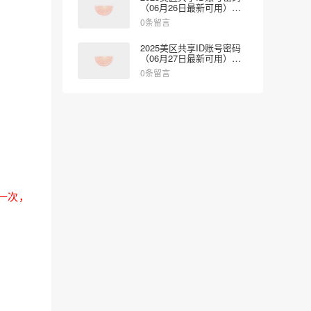
（06月26日最新可用）免
费登录App Store
0条留言
2025美区共享ID账号密码
（06月27日最新可用）免
费登录App Store
0条留言
一次，