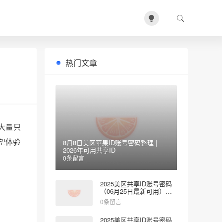
热门文章
大量只
望体验
8月8日美区苹果ID账号密码整理 |
2026年可用共享ID
0条留言
2025美区共享ID账号密码
（06月25日最新可用）免
费登录App Store
0条留言
2025美区共享ID账号密码