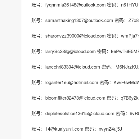
账号：fyqnnmla36148@outlook.com 密码：n61HYU
账号：samanthaking1307@outlook.com 密码：Z7c
账号：sharonvzz39000@icloud.com 密码：wmPja7r
账号：larrySc28ilg@icloud.com 密码：kePwT6E5M
账号：lancehri83304@icloud.com 密码：M6NJrzKU
账号：loganfer1eu@hotmail.com 密码：Kw/F6wMdW
账号：bloomfilter82473@icloud.com 密码：q7B6y2k
账号：depletesolstice13615@icloud.com 密码：6vR
账号：14@kuaiyun1.com 密码：nvynZ4uj5J