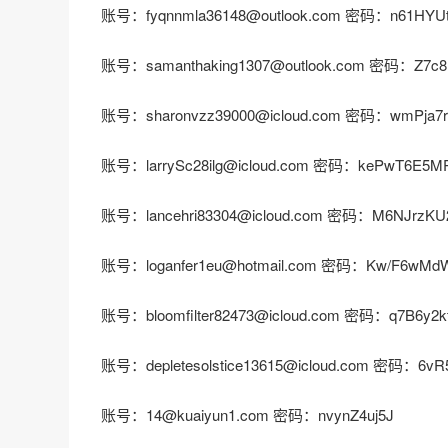
账号：fyqnnmla36148@outlook.com 密码：n61HYU
账号：samanthaking1307@outlook.com 密码：Z7c
账号：sharonvzz39000@icloud.com 密码：wmPja7r
账号：larrySc28ilg@icloud.com 密码：kePwT6E5M
账号：lancehri83304@icloud.com 密码：M6NJrzKU
账号：loganfer1eu@hotmail.com 密码：Kw/F6wMdW
账号：bloomfilter82473@icloud.com 密码：q7B6y2k
账号：depletesolstice13615@icloud.com 密码：6vR
账号：14@kuaiyun1.com 密码：nvynZ4uj5J