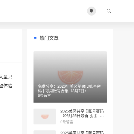
热门文章
大量只
望体验
免费分享：2026年美区苹果ID账号密
码 | 可用账号合集（8月7日）
0条留言
2025美区共享ID账号密码
（06月25日最新可用）免
费登录App Store
0条留言
2025美区共享ID账号密码