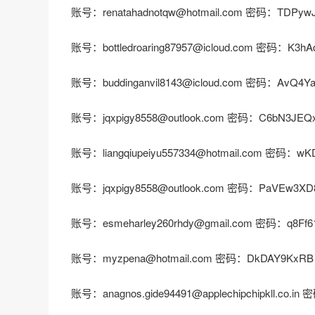
账号：renatahadnotqw@hotmail.com 密码：TDPyw
账号：bottledroaring87957@icloud.com 密码：K3hA
账号：buddinganvil8143@icloud.com 密码：AvQ4Y
账号：jqxpigy8558@outlook.com 密码：C6bN3JEQ
账号：liangqiupeiyu557334@hotmail.com 密码：w
账号：jqxpigy8558@outlook.com 密码：PaVEw3XD
账号：esmeharley260rhdy@gmail.com 密码：q8Ff6
账号：myzpena@hotmail.com 密码：DkDAY9KxRB
账号：anagnos.gide94491@applechipchipkll.co.i