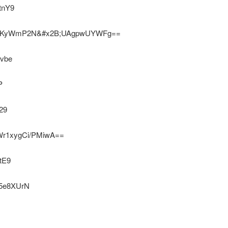
tnY9
8KyWmP2N&#x2B;UAgpwUYWFg==
vbe
P
29
r1xygCi/PMiwA==
tE9
5e8XUrN