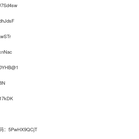
J7Sd4sw
dhJdsF
awSTr
xnNac
KDYHB@1
8N
17kDK
n 密码：5PwHX9QCjT