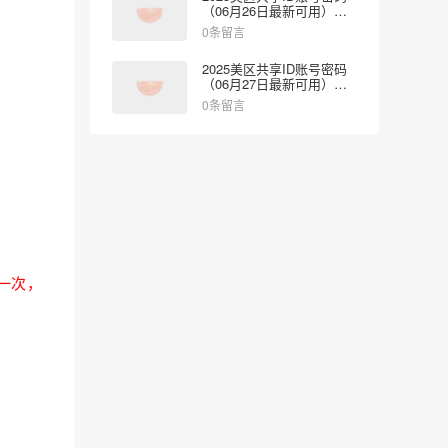
（06月26日最新可用）免
费登录App Store
0条留言
2025美区共享ID账号密码
（06月27日最新可用）免
费登录App Store
0条留言
一次，