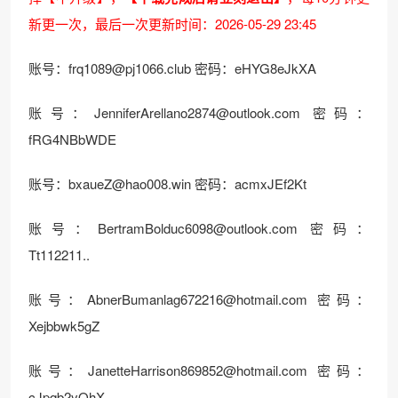
新更一次，最后一次更新时间：2026-05-29 23:45
账号：
frq1089@pj1066.club
密码：eHYG8eJkXA
账号：
JenniferArellano2874@outlook.com
密码：
fRG4NBbWDE
账号：
bxaueZ@hao008.win
密码：acmxJEf2Kt
账号：
BertramBolduc6098@outlook.com
密码：
Tt112211..
账号：
AbnerBumanlag672216@hotmail.com
密码：
Xejbbwk5gZ
账号：
JanetteHarrison869852@hotmail.com
密码：
cJpqb2yQhX