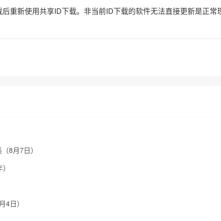
载后重新使用共享ID下载。非当前ID下载的软件无法直接更新是正常
集（8月7日）
年）
8月4日）