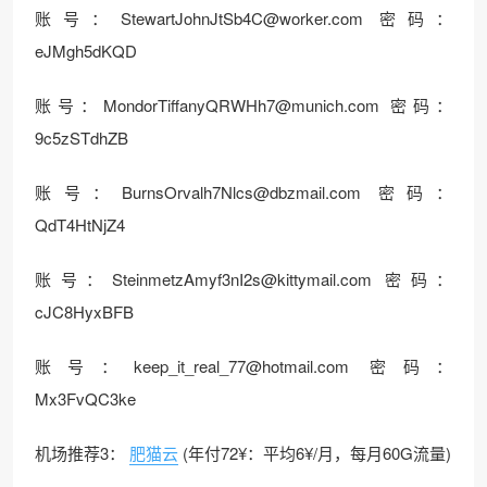
账号：StewartJohnJtSb4C@worker.com 密码：
eJMgh5dKQD
账号：MondorTiffanyQRWHh7@munich.com 密码：
9c5zSTdhZB
账号：BurnsOrvalh7Nlcs@dbzmail.com 密码：
QdT4HtNjZ4
账号：SteinmetzAmyf3nI2s@kittymail.com 密码：
cJC8HyxBFB
账号：keep_it_real_77@hotmail.com 密码：
Mx3FvQC3ke
机场推荐3：
肥猫云
(年付72¥：平均6¥/月，每月60G流量)