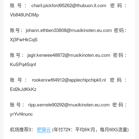
账号：
charil.pickford95262@thubuon.it.com
密码：
Vb848UhDMp
账号：
johann.ethben33808@musikinoten.eu.com
密码：
Xj3FwHkCqS
账号：
jagir.kenwee48872@musikinoten.eu.com
密码：
KuSPq4Sqnf
账号：
rookerxwf64912@applechipchipkll.nl
密码：
Ed2kJdKkKz
账号：
ripp.semele90292@musikinoten.eu.com
密码：
yrYvf4nunc
机场推荐3：
肥猫云
(年付72¥：平均6¥/月，每月60G流量)