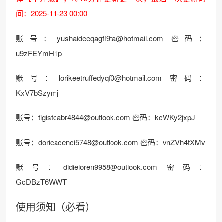
间：2025-11-23 00:00
账号：
yushaideeqagfi9ta@hotmail.com
密码：
u9zFEYmH1p
账号：
lorikeetruffedyqf0@hotmail.com
密码：
KxV7bSzymj
账号：
tigistcabr4844@outlook.com
密码：kcWKy2jxpJ
账号：
doricacenci5748@outlook.com
密码：vnZVh4tXMv
账号：
didieloren9958@outlook.com
密码：
GcDBzT6WWT
使用须知（必看）