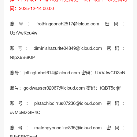
间：2025-12-14 00:00
账号：
frothingconch2517@icloud.com
密码：
UzrVwKeu4w
账号：
diminishazurite04849@icloud.com
密码：
NfpX9S6KfP
账号：
jettingturbot614@icloud.com
密码：UVVJwCD3eN
账号：
goldwasser32067@icloud.com
密码：fQBT5crjtf
账号：
pistachiocirrus07236@icloud.com
密码：
uvMcMzGR4C
账号：
matchpycnocline835@icloud.com
密码：
BJhSBKCqz4