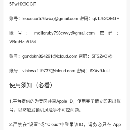
5PwHX9QCjT
账号：
leooscar576wbxj@gmail.com
密码：qkTJh2QEGF
账号：
mollieruby793cwvy@gmail.com
密码：
VBmHzu5154
账号：
gpndpkn824291@icloud.com
密码：5FSZvCi@
账号：
vlciowx119737@icloud.com
密码：#X#v9JuU
使用须知（必看）
1.平台提供的为美区共享Apple ID，使用完毕请立即退出账
号，以防触发锁机风险等不可控问题。
2.严禁在“设置”或“iCloud”中登录该ID，请务必只在 App