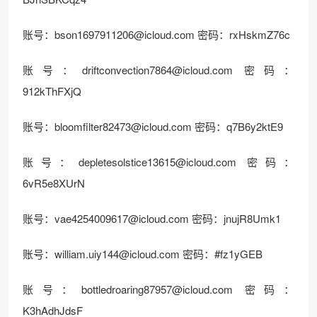
账号：
bson1697911206@icloud.com
密码：rxHskmZ76c
账号：
driftconvection7864@icloud.com
密码：
912kThFXjQ
账号：
bloomfilter82473@icloud.com
密码：q7B6y2ktE9
账号：
depletesolstice13615@icloud.com
密码：
6vR5e8XUrN
账号：
vae4254009617@icloud.com
密码：jnujR8Umk1
账号：
william.uiy144@icloud.com
密码：#fz1yGEB
账号：
bottledroaring87957@icloud.com
密码：
K3hAdhJdsF