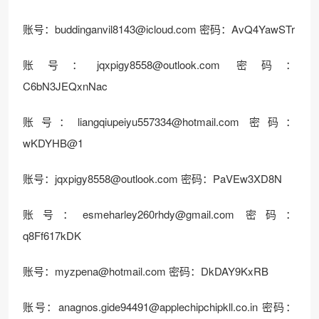
账号：
buddinganvil8143@icloud.com
密码：AvQ4YawSTr
账号：
jqxpigy8558@outlook.com
密码：
C6bN3JEQxnNac
账号：
liangqiupeiyu557334@hotmail.com
密码：
wKDYHB@1
账号：
jqxpigy8558@outlook.com
密码：PaVEw3XD8N
账号：
esmeharley260rhdy@gmail.com
密码：
q8Ff617kDK
账号：
myzpena@hotmail.com
密码：DkDAY9KxRB
账号：
anagnos.gide94491@applechipchipkll.co.in
密码：