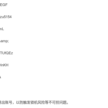
QEGF
zu5154
mL
&amp;
ETUfQEz
yHnKH
A
立即退出账号，以防触发锁机风险等不可控问题。