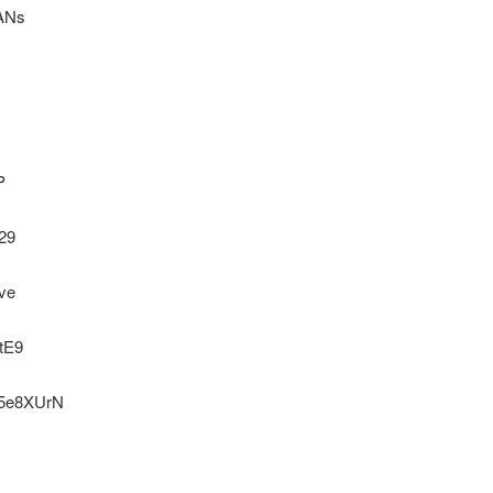
ANs
P
29
ve
tE9
5e8XUrN