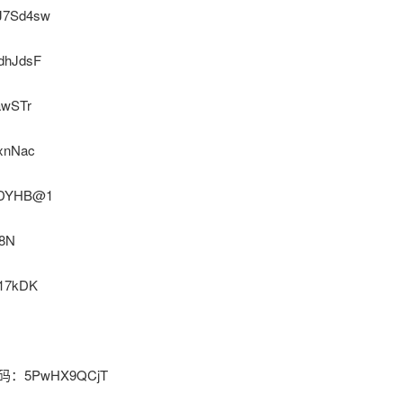
J7Sd4sw
dhJdsF
awSTr
xnNac
KDYHB@1
8N
17kDK
n 密码：5PwHX9QCjT