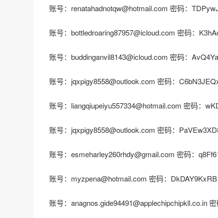
账号：renatahadnotqw@hotmail.com 密码：TDPyw
账号：bottledroaring87957@icloud.com 密码：K3hA
账号：buddinganvil8143@icloud.com 密码：AvQ4Y
账号：jqxpigy8558@outlook.com 密码：C6bN3JEQ
账号：liangqiupeiyu557334@hotmail.com 密码：w
账号：jqxpigy8558@outlook.com 密码：PaVEw3XD
账号：esmeharley260rhdy@gmail.com 密码：q8Ff6
账号：myzpena@hotmail.com 密码：DkDAY9KxRB
账号：anagnos.gide94491@applechipchipkll.co.i