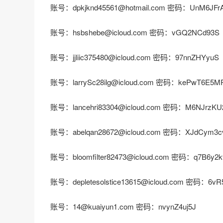
账号：dpkjknd45561@hotmail.com 密码：UnM6JFr
账号：hsbshebe@icloud.com 密码：vGQ2NCd93S
账号：jjliic375480@icloud.com 密码：97nnZHYyuS
账号：larrySc28ilg@icloud.com 密码：kePwT6E5M
账号：lancehri83304@icloud.com 密码：M6NJrzKU
账号：abelqan28672@icloud.com 密码：XJdCym3c
账号：bloomfilter82473@icloud.com 密码：q7B6y2k
账号：depletesolstice13615@icloud.com 密码：6vR
账号：14@kuaiyun1.com 密码：nvynZ4uj5J