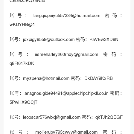
C6bN3JEQxnNac
账号：
liangqiupeiyu557334@hotmail.com
密码：
wKDYHB@1
账号：
jqxpigy8558@outlook.com
密码：PaVEw3XD8N
账号：
esmeharley260rhdy@gmail.com
密码：
q8Ff617kDK
账号：
myzpena@hotmail.com
密码：DkDAY9KxRB
账号：
anagnos.gide94491@applechipchipkll.co.in
密码：
5PwHX9QCjT
账号：
leooscar576wbxj@gmail.com
密码：qkTJh2QEGF
账号：
mollieruby793cwvy@gmail.com
密码：