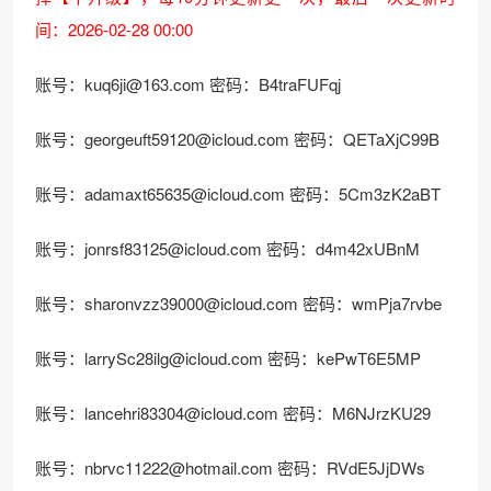
间：2026-02-28 00:00
账号：
kuq6ji@163.com
密码：B4traFUFqj
账号：
georgeuft59120@icloud.com
密码：QETaXjC99B
账号：
adamaxt65635@icloud.com
密码：5Cm3zK2aBT
账号：
jonrsf83125@icloud.com
密码：d4m42xUBnM
账号：
sharonvzz39000@icloud.com
密码：wmPja7rvbe
账号：
larrySc28ilg@icloud.com
密码：kePwT6E5MP
账号：
lancehri83304@icloud.com
密码：M6NJrzKU29
账号：
nbrvc11222@hotmail.com
密码：RVdE5JjDWs