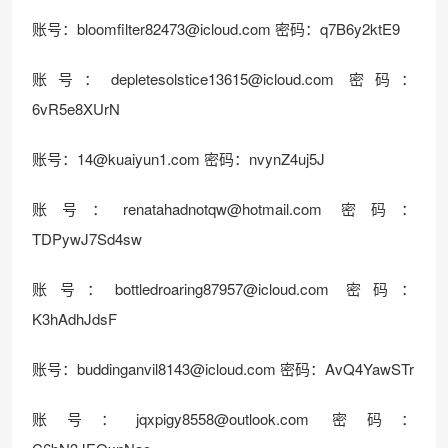
账号：
bloomfilter82473@icloud.com
密码：q7B6y2ktE9
账号：
depletesolstice13615@icloud.com
密码：
6vR5e8XUrN
账号：
14@kuaiyun1.com
密码：nvynZ4uj5J
账号：
renatahadnotqw@hotmail.com
密码：
TDPywJ7Sd4sw
账号：
bottledroaring87957@icloud.com
密码：
K3hAdhJdsF
账号：
buddinganvil8143@icloud.com
密码：AvQ4YawSTr
账号：
jqxpigy8558@outlook.com
密码：