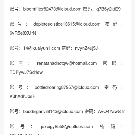
账号：
bloomfilter82473@icloud.com
密码：q7B6y2ktE9
账号：
depletesolstice13615@icloud.com
密码：
6vR5e8XUrN
账号：
14@kuaiyun1.com
密码：nvynZ4uj5J
账号：
renatahadnotqw@hotmail.com
密码：
TDPywJ7Sd4sw
账号：
bottledroaring87957@icloud.com
密码：
K3hAdhJdsF
账号：
buddinganvil8143@icloud.com
密码：AvQ4YawSTr
账号：
jqxpigy8558@outlook.com
密码：