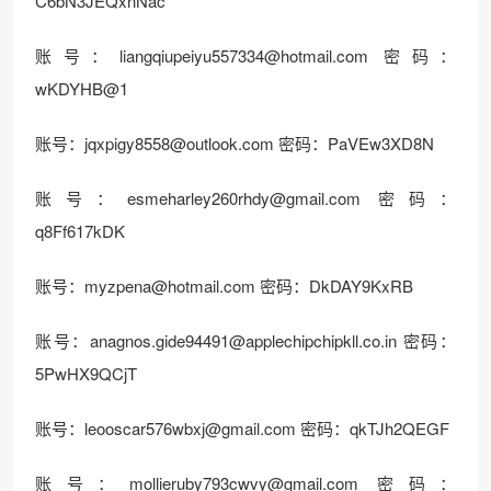
C6bN3JEQxnNac
账号：
liangqiupeiyu557334@hotmail.com
密码：
wKDYHB@1
账号：
jqxpigy8558@outlook.com
密码：PaVEw3XD8N
账号：
esmeharley260rhdy@gmail.com
密码：
q8Ff617kDK
账号：
myzpena@hotmail.com
密码：DkDAY9KxRB
账号：
anagnos.gide94491@applechipchipkll.co.in
密码：
5PwHX9QCjT
账号：
leooscar576wbxj@gmail.com
密码：qkTJh2QEGF
账号：
mollieruby793cwvy@gmail.com
密码：