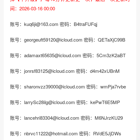
间：2026-03-16 00:00
账号：
kuq6ji@163.com
密码：B4traFUFqj
账号：
georgeuft59120@icloud.com
密码：QETaXjC99B
账号：
adamaxt65635@icloud.com
密码：5Cm3zK2aBT
账号：
jonrsf83125@icloud.com
密码：d4m42xUBnM
账号：
sharonvzz39000@icloud.com
密码：wmPja7rvbe
账号：
larrySc28ilg@icloud.com
密码：kePwT6E5MP
账号：
lancehri83304@icloud.com
密码：M6NJrzKU29
账号：
nbrvc11222@hotmail.com
密码：RVdE5JjDWs