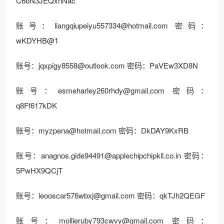
C6bN3JEQxnNac
账号：
liangqiupeiyu557334@hotmail.com
密码：
wKDYHB@1
账号：
jqxpigy8558@outlook.com
密码：PaVEw3XD8N
账号：
esmeharley260rhdy@gmail.com
密码：
q8Ff617kDK
账号：
myzpena@hotmail.com
密码：DkDAY9KxRB
账号：
anagnos.gide94491@applechipchipkll.co.in
密码：
5PwHX9QCjT
账号：
leooscar576wbxj@gmail.com
密码：qkTJh2QEGF
账号：
mollieruby793cwvy@gmail.com
密码：