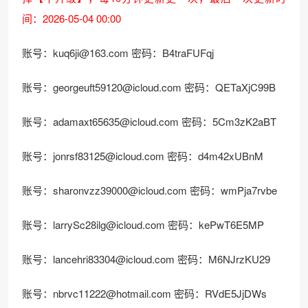
间：2026-05-04 00:00
账号：
kuq6ji@163.com
密码：B4traFUFqj
账号：
georgeuft59120@icloud.com
密码：QETaXjC99B
账号：
adamaxt65635@icloud.com
密码：5Cm3zK2aBT
账号：
jonrsf83125@icloud.com
密码：d4m42xUBnM
账号：
sharonvzz39000@icloud.com
密码：wmPja7rvbe
账号：
larrySc28ilg@icloud.com
密码：kePwT6E5MP
账号：
lancehri83304@icloud.com
密码：M6NJrzKU29
账号：
nbrvc11222@hotmail.com
密码：RVdE5JjDWs