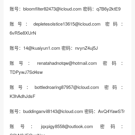
账号：
bloomfilter82473@icloud.com
密码：q7B6y2ktE9
账号：
depletesolstice13615@icloud.com
密码：
6vR5e8XUrN
账号：
14@kuaiyun1.com
密码：nvynZ4uj5J
账号：
renatahadnotqw@hotmail.com
密码：
TDPywJ7Sd4sw
账号：
bottledroaring87957@icloud.com
密码：
K3hAdhJdsF
账号：
buddinganvil8143@icloud.com
密码：AvQ4YawSTr
账号：
jqxpigy8558@outlook.com
密码：