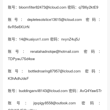
账号：
bloomfilter82473@icloud.com
密码：q7B6y2ktE9
账号：
depletesolstice13615@icloud.com
密码：
6vR5e8XUrN
账号：
14@kuaiyun1.com
密码：nvynZ4uj5J
账号：
renatahadnotqw@hotmail.com
密码：
TDPywJ7Sd4sw
账号：
bottledroaring87957@icloud.com
密码：
K3hAdhJdsF
账号：
buddinganvil8143@icloud.com
密码：AvQ4YawSTr
账号：
jqxpigy8558@outlook.com
密码：