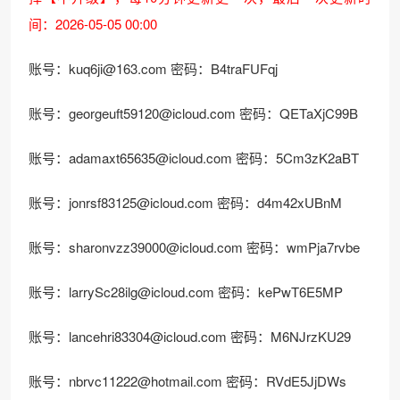
间：2026-05-05 00:00
账号：
kuq6ji@163.com
密码：B4traFUFqj
账号：
georgeuft59120@icloud.com
密码：QETaXjC99B
账号：
adamaxt65635@icloud.com
密码：5Cm3zK2aBT
账号：
jonrsf83125@icloud.com
密码：d4m42xUBnM
账号：
sharonvzz39000@icloud.com
密码：wmPja7rvbe
账号：
larrySc28ilg@icloud.com
密码：kePwT6E5MP
账号：
lancehri83304@icloud.com
密码：M6NJrzKU29
账号：
nbrvc11222@hotmail.com
密码：RVdE5JjDWs