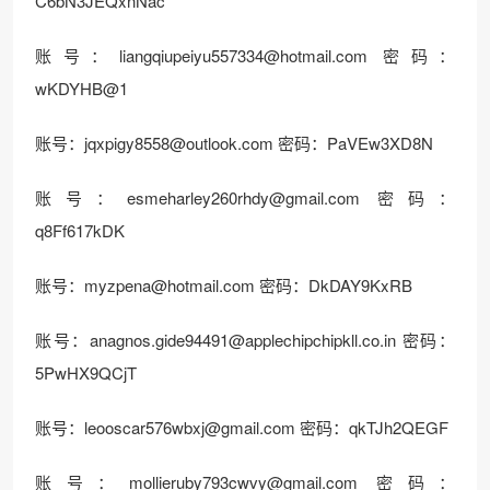
C6bN3JEQxnNac
账号：
liangqiupeiyu557334@hotmail.com
密码：
wKDYHB@1
账号：
jqxpigy8558@outlook.com
密码：PaVEw3XD8N
账号：
esmeharley260rhdy@gmail.com
密码：
q8Ff617kDK
账号：
myzpena@hotmail.com
密码：DkDAY9KxRB
账号：
anagnos.gide94491@applechipchipkll.co.in
密码：
5PwHX9QCjT
账号：
leooscar576wbxj@gmail.com
密码：qkTJh2QEGF
账号：
mollieruby793cwvy@gmail.com
密码：