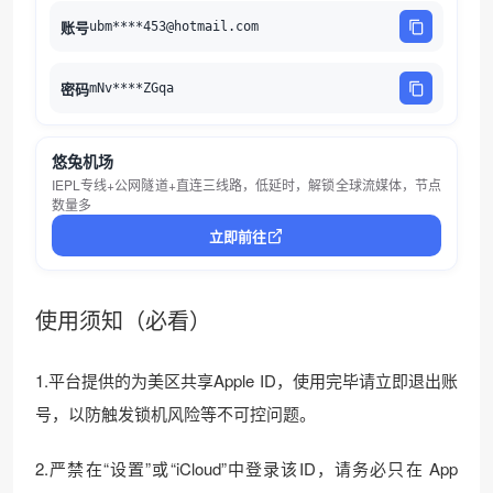
账号
ubm****453@hotmail.com
密码
mNv****ZGqa
悠兔机场
IEPL专线+公网隧道+直连三线路，低延时，解锁全球流媒体，节点
数量多
立即前往
使用须知（必看）
1.平台提供的为美区共享Apple ID，使用完毕请立即退出账
号，以防触发锁机风险等不可控问题。
2.严禁在“设置”或“iCloud”中登录该ID，请务必只在 App