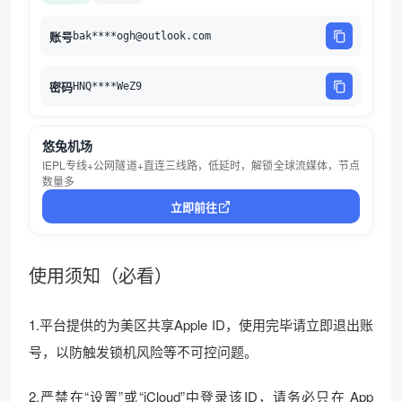
账号
bak****ogh@outlook.com
密码
HNQ****WeZ9
悠兔机场
IEPL专线+公网隧道+直连三线路，低延时，解锁全球流媒体，节点
数量多
立即前往
使用须知（必看）
1.平台提供的为美区共享Apple ID，使用完毕请立即退出账
号，以防触发锁机风险等不可控问题。
2.严禁在“设置”或“iCloud”中登录该ID，请务必只在 App