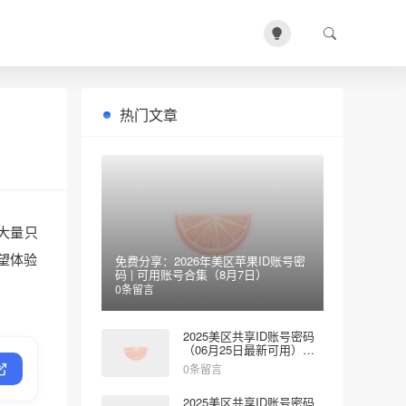
热门文章
大量只
望体验
免费分享：2026年美区苹果ID账号密
码 | 可用账号合集（8月7日）
0条留言
2025美区共享ID账号密码
（06月25日最新可用）免
费登录App Store
0条留言
2025美区共享ID账号密码