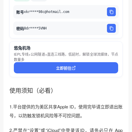
账号
xkr****98c@hotmail.com
密码
8dr****5VNH
悠兔机场
IEPL专线+公网隧道+直连三线路，低延时，解锁全球流媒体，节点
数量多
立即前往
使用须知（必看）
1.平台提供的为美区共享Apple ID，使用完毕请立即退出账
号，以防触发锁机风险等不可控问题。
2.严禁在“设置”或“iCloud”中登录该ID，请务必只在 App