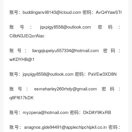
账号：
buddinganvil8143@icloud.com
密码：AvQ4YawSTr
账号：
jqxpigy8558@outlook.com
密码：
C6bN3JEQxnNac
账号：
liangqiupeiyu557334@hotmail.com
密码：
wKDYHB@1
账号：
jqxpigy8558@outlook.com
密码：PaVEw3XD8N
账号：
esmeharley260rhdy@gmail.com
密码：
q8Ff617kDK
账号：
myzpena@hotmail.com
密码：DkDAY9KxRB
账号：
anagnos.gide94491@applechipchipkll.co.in
密码：