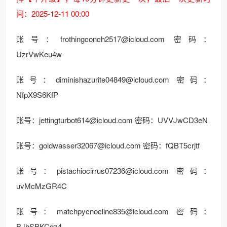
间：2025-12-11 00:00
账号：
frothingconch2517@icloud.com
密码：
UzrVwKeu4w
账号：
diminishazurite04849@icloud.com
密码：
NfpX9S6KfP
账号：
jettingturbot614@icloud.com
密码：UVVJwCD3eN
账号：
goldwasser32067@icloud.com
密码：fQBT5crjtf
账号：
pistachiocirrus07236@icloud.com
密码：
uvMcMzGR4C
账号：
matchpycnocline835@icloud.com
密码：
BJhSBKCqz4