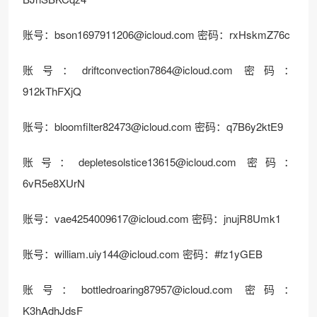
账号：
bson1697911206@icloud.com
密码：rxHskmZ76c
账号：
driftconvection7864@icloud.com
密码：
912kThFXjQ
账号：
bloomfilter82473@icloud.com
密码：q7B6y2ktE9
账号：
depletesolstice13615@icloud.com
密码：
6vR5e8XUrN
账号：
vae4254009617@icloud.com
密码：jnujR8Umk1
账号：
william.uiy144@icloud.com
密码：#fz1yGEB
账号：
bottledroaring87957@icloud.com
密码：
K3hAdhJdsF