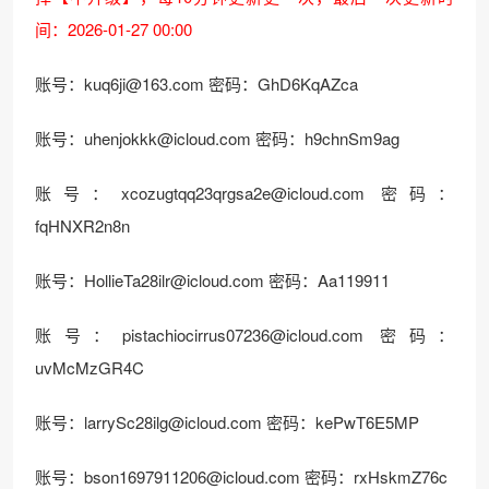
间：2026-01-27 00:00
账号：kuq6ji@163.com 密码：GhD6KqAZca
账号：uhenjokkk@icloud.com 密码：h9chnSm9ag
账号：xcozugtqq23qrgsa2e@icloud.com 密码：
fqHNXR2n8n
账号：HollieTa28ilr@icloud.com 密码：Aa119911
账号：pistachiocirrus07236@icloud.com 密码：
uvMcMzGR4C
账号：larrySc28ilg@icloud.com 密码：kePwT6E5MP
账号：bson1697911206@icloud.com 密码：rxHskmZ76c