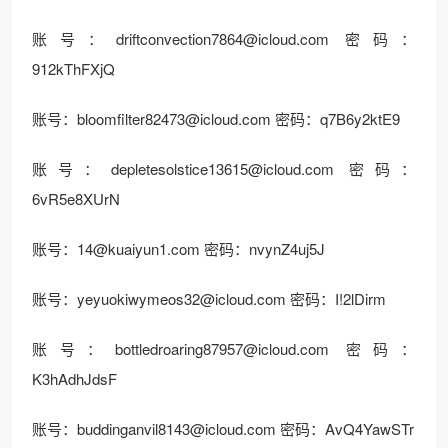
账号：driftconvection7864@icloud.com 密码：
912kThFXjQ
账号：bloomfilter82473@icloud.com 密码：q7B6y2ktE9
账号：depletesolstice13615@icloud.com 密码：
6vR5e8XUrN
账号：14@kuaiyun1.com 密码：nvynZ4uj5J
账号：yeyuokiwymeos32@icloud.com 密码：I!2lDirm
账号：bottledroaring87957@icloud.com 密码：
K3hAdhJdsF
账号：buddinganvil8143@icloud.com 密码：AvQ4YawSTr