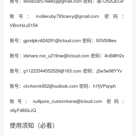
账号：leooscar576wbxj@gmail.com 密码：qkTJh2QEGF
账号：mollieruby793cwvy@gmail.com 密码：
VBmHzu5154
账号：gpndpkn824291@icloud.com 密码：S0VSf#ws
账号：idshare.me_u219nw@icloud.com 密码：AnB#lH2v
账号：g11223344552026@163.com 密码：j2w3w98YYv
账号：cknhomk852@outlook.com 密码：h1fjVPqnph
账号：nullipore_customkene@icloud.com 密码：
n6yFd8SkJQ
使用须知（必看）