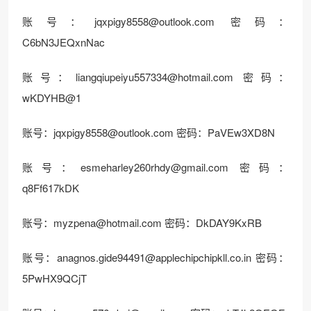
账号：jqxpigy8558@outlook.com 密码：
C6bN3JEQxnNac
账号：liangqiupeiyu557334@hotmail.com 密码：
wKDYHB@1
账号：jqxpigy8558@outlook.com 密码：PaVEw3XD8N
账号：esmeharley260rhdy@gmail.com 密码：
q8Ff617kDK
账号：myzpena@hotmail.com 密码：DkDAY9KxRB
账号：anagnos.gide94491@applechipchipkll.co.in 密码：
5PwHX9QCjT